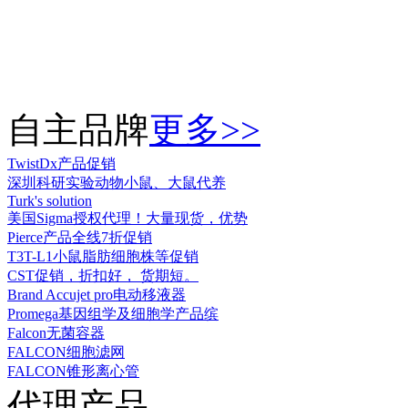
自主品牌
更多>>
TwistDx产品促销
深圳科研实验动物小鼠、大鼠代养
Turk's solution
美国Sigma授权代理！大量现货，优势
Pierce产品全线7折促销
T3T-L1小鼠脂肪细胞株等促销
CST促销，折扣好， 货期短。
Brand Accujet pro电动移液器
Promega基因组学及细胞学产品缤
Falcon无菌容器
FALCON细胞滤网
FALCON锥形离心管
代理产品