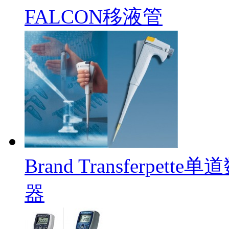
FALCON移液管
Brand Transferpet
器